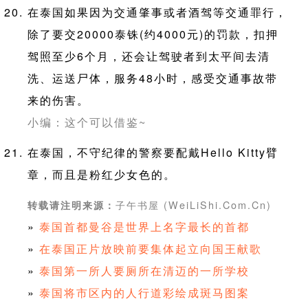
在泰国如果因为交通肇事或者酒驾等交通罪行，
除了要交20000泰铢(约4000元)的罚款，扣押
驾照至少6个月，还会让驾驶者到太平间去清
洗、运送尸体，服务48小时，感受交通事故带
来的伤害。
小编：这个可以借鉴~
在泰国，不守纪律的警察要配戴Hello Kitty臂
章，而且是粉红少女色的。
子午书屋 (WeiLiShi.Com.Cn)
转载请注明来源：
»
泰国首都曼谷是世界上名字最长的首都
»
在泰国正片放映前要集体起立向国王献歌
»
泰国第一所人要厕所在清迈的一所学校
»
泰国将市区内的人行道彩绘成斑马图案