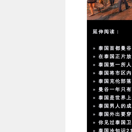
延伸阅读：
»
泰国首都曼
»
在泰国正片
»
泰国第一所
»
泰国将市区
»
泰国克伦部
»
曼谷一年只有
»
泰国是世界
»
泰国男人的
»
泰国外出要
»
你见过泰国
»
泰国冷知识2