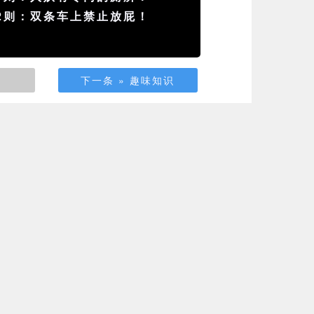
2则：双条车上禁止放屁！
下一条 » 趣味知识