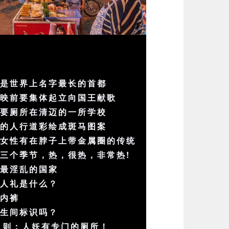
谷是世界上名字最长的首都
放映前要集体起立向国王献歌
人要厕所在清迈的一所学校
内的人行道彩绘成斑马图案
落女性有在脖子上带金属圈的传统
三个季节，热，很热，非常热!
上最淫乱的国家
成人礼是什么？
穿内裤
卫生间标识吗？
1则：人妖有专门的厕所！