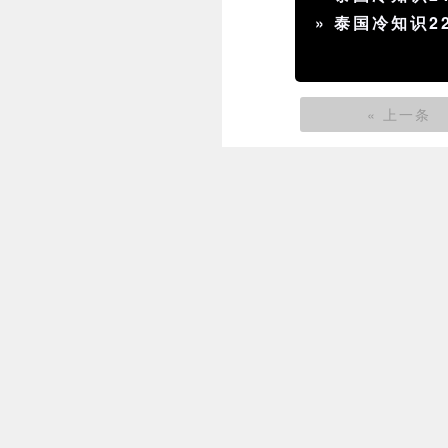
»
泰国冷知识2
« 上一条