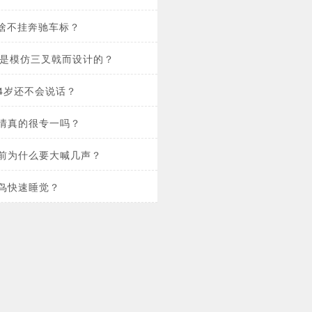
为啥不挂奔驰车标？
志是模仿三叉戟而设计的？
4岁还不会说话？
情真的很专一吗？
前为什么要大喊几声？
鸟快速睡觉？