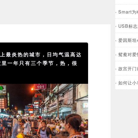
·
Smart
·
USB标
·
爱因斯坦
界上最炎热的城市，日均气温高达
·
鸳鸯对爱
这里一年只有三个季节，热，很
·
故宫开门
·
如何让小