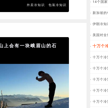
·
14个国
外卖冷知识
包装冷知识
·
新加坡的
·
伊朗冷知
·
美国对全
山上会有一块峨眉山的石
十万个
·
·
十万个冷
·
十万个冷
·
十万个冷
·
十万个冷
·
十万个冷