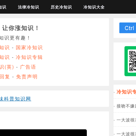
知识
法律冷知识
历史冷知识
冷知识大全
，让你涨知识！
让知识更有趣！
知识
-
国家冷知识
知识
-
冷知识专辑
识(英)
-
广告语
回复
-
免责声明
冷知识
·
味科普知识网
·
接吻不嫌
·
一大波很
·
一大波很