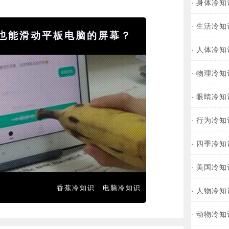
·
身体冷知
·
生活冷知
也能滑动平板电脑的屏幕？
·
人体冷知
·
物理冷知
·
眼睛冷知
·
行为冷知
·
四季冷知
·
美国冷知
香蕉冷知识
电脑冷知识
·
人物冷知
·
动物冷知