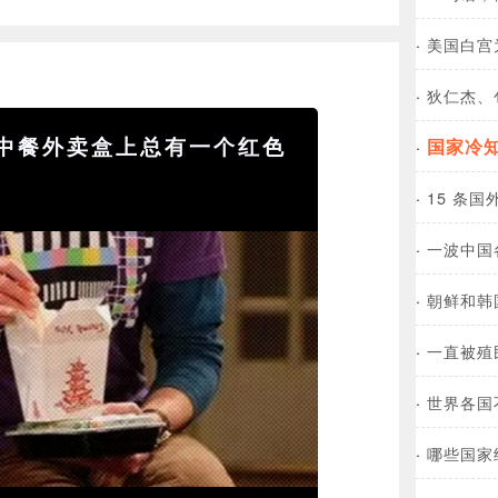
·
美国白宫
·
狄仁杰、
中餐外卖盒上总有一个红色
国家冷
·
·
15 条
·
一波中国
·
朝鲜和韩
·
一直被殖
·
世界各国
·
哪些国家