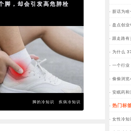
个脚，却会引发高危肺栓
·
脏话为啥
·
盘点创业
·
跟走路有
·
为什么 3
·
一个行业
·
偷偷浏览
·
安眠药和
脚的冷知识
疾病冷知识
热门标
·
·
女性冷知