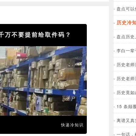
·
盘点可以
历史冷
·
千万不要提前给取件码？
·
盘点历史
·
李白一辈
·
历史老师
·
历史老师
·
历史竟如
·
15 条
·
离谱又真
快递冷知识
·
一句话，