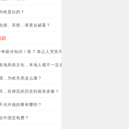
为啥是白的？
包拯、宋慈，谁更会破案？
知识
国外奇葩冷知识！第 7 条让人哭笑不得，最后一条你敢尝试吗？
各地风俗文化，本地人都不一定全知道！
国，为啥关系这么僵？
民，菲律宾的历史到底有多惨？
不允许做的事有哪些？
给中国交电费？