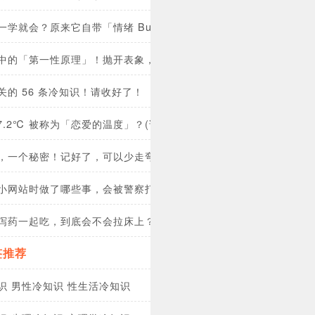
一学就会？原来它自带「情绪 Buff」！
中的「第一性原理」！抛开表象，直击本质！
关的 56 条冷知识！请收好了！
7.2℃ 被称为「恋爱的温度」？(详)
，一个秘密！记好了，可以少走弯路
小网站时做了哪些事，会被警察打电话喊走？
泻药一起吃，到底会不会拉床上？(图)
签推荐
识
男性冷知识
性生活冷知识