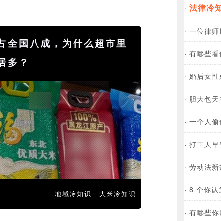
法律冷
·
·
一位律师
占全国八成，为什么超市里
·
有哪些看
居多？
·
婚后女性
·
胆大包天的
·
一个人偷
·
打工人早
·
劳动法新
·
8 个你
地域冷知识
大米冷知识
·
有哪些你