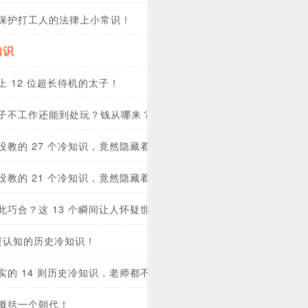
保护打工人的法律上小常识！
知识
上 12 位超长待机的太子！
子不工作还能到处玩？钱从哪来？
没教的 27 个冷知识，竟然隐藏着这些奇葩真相！(中国篇)
没教的 21 个冷知识，竟然隐藏着这些奇葩真相！(外国篇)
此巧合？这 13 个瞬间让人怀疑世界是设计好的！
颠覆认知的历史冷知识！
实的 14 则历史冷知识，老师都不敢讲！
概括一个朝代！