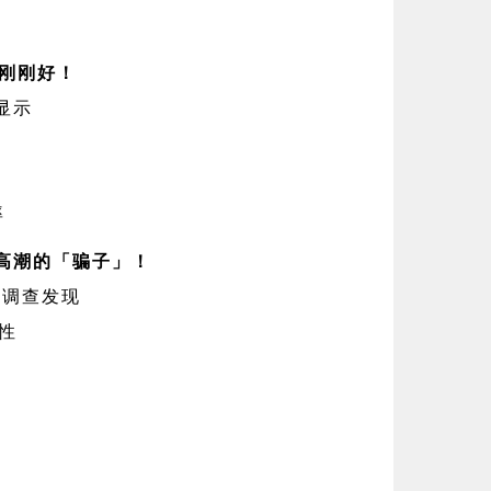
是刚刚好！
显示
率
高潮的「骗子」！
》调查发现
女性