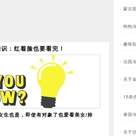
·
蒙古
·
狗狗
·
趣味
知识：红着脸也要看完！
·
法国
·
关于
·
15
·
泰国
女生也是，即使有对象了也爱看美女/帅
·
关于