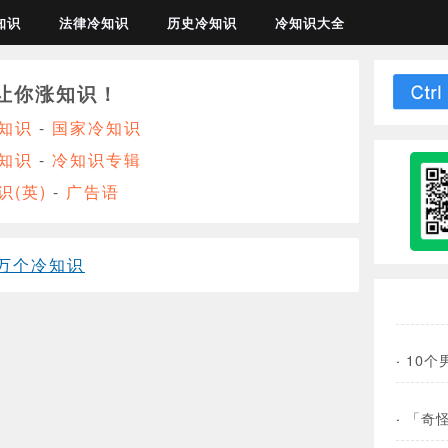
知识
法律冷知识
历史冷知识
冷知识大全
让你涨知识！
知识
-
国家冷知识
知识
-
冷知识专辑
识(英)
-
广告语
万个冷知识
·
10
·
「奇