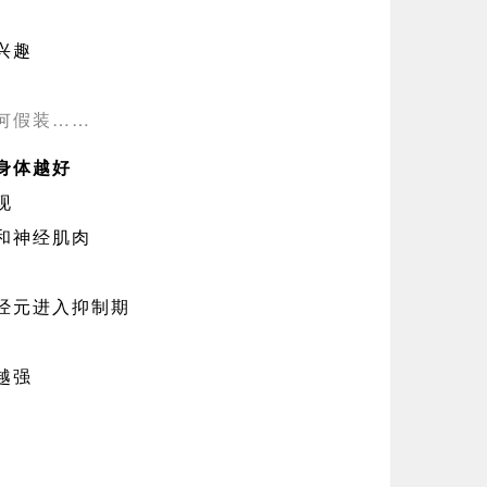
兴趣
何假装……
身体越好
现
和神经肌肉
经元进入抑制期
越强