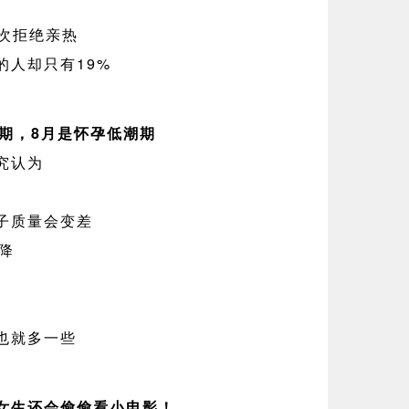
多次拒绝亲热
的人却只有19%
峰期，8月是怀孕低潮期
究认为
子质量会变差
降
也就多一些
女生还会偷偷看小电影！