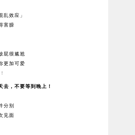
现
混乱效应」
得害臊
放屁很尴尬
你更加可爱
屁！
天去，不要等到晚上！
并分别
次见面