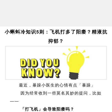
小蝌蚪冷知识5则：飞机打多了阳痿？精液抗
抑郁？
最近，暴躁小医生的心情有点「暴躁」
因为经常收到一些莫名其妙的提问，比如
——
「打飞机」会导致阳痿吗？