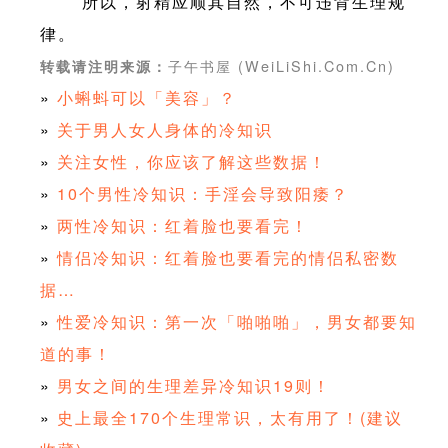
所以，射精应顺其自然，不可违背生理规
律。
子午书屋 (WeiLiShi.Com.Cn)
转载请注明来源：
»
小蝌蚪可以「美容」？
»
关于男人女人身体的冷知识
»
关注女性，你应该了解这些数据！
»
10个男性冷知识：手淫会导致阳痿？
»
两性冷知识：红着脸也要看完！
»
情侣冷知识：红着脸也要看完的情侣私密数
据…
»
性爱冷知识：第一次「啪啪啪」，男女都要知
道的事！
»
男女之间的生理差异冷知识19则！
»
史上最全170个生理常识，太有用了！(建议