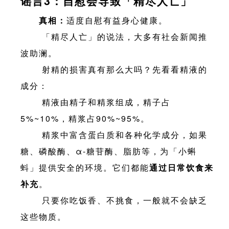
谣言3：自慰会导致「精尽人亡」
真相：
适度自慰有益身心健康。
「精尽人亡」的说法，大多有社会新闻推
波助澜。
射精的损害真有那么大吗？先看看精液的
成分：
精液由精子和精浆组成，精子占
5%~10%，精浆占90%~95%。
精浆中富含蛋白质和各种化学成分，如果
糖、磷酸酶、α-糖苷酶、脂肪等，为「小蝌
蚪」提供安全的环境。它们都能
通过日常饮食来
补充
。
只要你吃饭香、不挑食，一般就不会缺乏
这些物质。