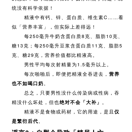
统没有科学依据！
精液中有钙、锌、蛋白质、维生素C……看
似「营养丰富」，但实际上差得远！
每250毫升牛奶含蛋白质8克、脂肪10克、
糖13克；每250毫升豆浆含蛋白质11克、脂肪5
克、糖29克，营养价值都比精液高。
男性平均每次射精量为1.5毫升以上。
每次啪啪后，即便把精液全吞进去，
营养
也不如喝口奶
。
总之，只要男性没什么传染病或性病，吞
精没什么坏处，但也
绝对不会「大补」
。
精液不是食物或药材，它的用途，是且
仅
是繁衍后代
。