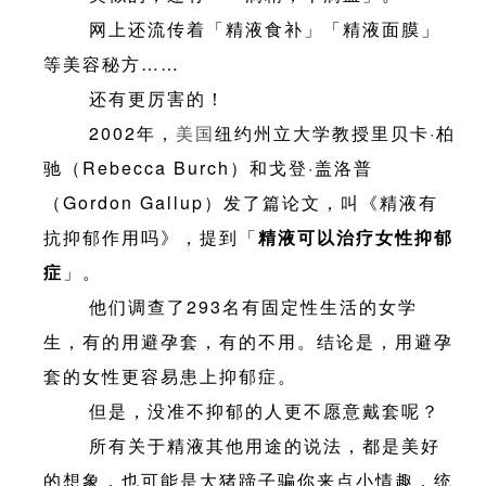
网上还流传着「精液食补」「精液面膜」
等美容秘方……
还有更厉害的！
2002年，
美国
纽约州立大学教授里贝卡·柏
驰（Rebecca Burch）和戈登·盖洛普
（Gordon Gallup）发了篇论文，叫《精液有
抗抑郁作用吗》，提到「
精液可以治疗女性抑郁
症
」。
他们调查了293名有固定性生活的女学
生，有的用避孕套，有的不用。结论是，用避孕
套的女性更容易患上抑郁症。
但是，没准不抑郁的人更不愿意戴套呢？
所有关于精液其他用途的说法，都是美好
的想象，也可能是大猪蹄子骗你来点小情趣，统