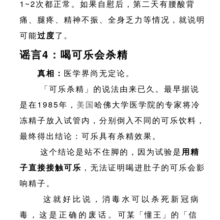
1~2次都正常。如果自慰后，第二天有腰酸背
痛、腿疼、精神不振、全身乏力等情况，就说明
可能
过度
了。
谣言4：喝可乐会杀精
真相：
医学界尚无定论。
「可乐杀精」的说法由来已久。最早据说
是在1985年，
美国
哈佛大学医学院的专家将冷
冻精子放入试管内，分别倒入不同的可乐饮料，
最终得出结论：可乐具有杀精效果。
这个结论是站不住脚的，因为试验是
用精
子直接接触可乐
，无法证明喝进肚子的可乐会影
响精子。
这就好比说，消毒水可以杀死新冠病
毒，这是正确的废话。可某「懂王」的「信