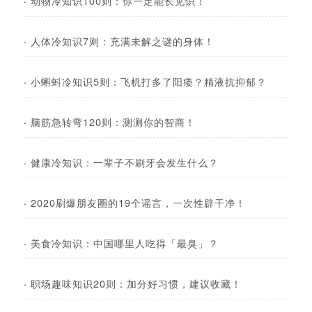
·
动物冷知识100则：你一定能长见识！
·
人体冷知识7则：充满未解之谜的身体！
·
小蝌蚪冷知识5则：飞机打多了阳痿？精液抗抑郁？
·
脑筋急转弯120则：测测你的智商！
·
健康冷知识：一辈子不刷牙会发生什么？
·
2020刷爆朋友圈的19个谣言，一次性辟干净！
·
美食冷知识：中国哪里人吃得「最臭」？
·
职场趣味知识20则：加分好习惯，建议收藏！