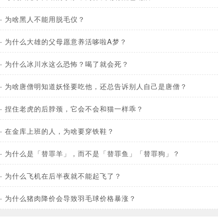
·
为啥黑人不能用脱毛仪？
·
为什么大雄的父母愿意养活哆啦A梦？
·
为什么冰川水这么恐怖？喝了就会死？
·
为啥唐僧明知道妖怪要吃他，还总告诉别人自己是唐僧？
·
捏住老虎的后脖颈，它会不会和猫一样乖？
·
在金库上班的人，为啥要穿铁鞋？
·
为什么是「替罪羊」，而不是「替罪鱼」「替罪狗」？
·
为什么飞机在后半夜就不能起飞了？
·
为什么猪肉降价会导致羽毛球价格暴涨？