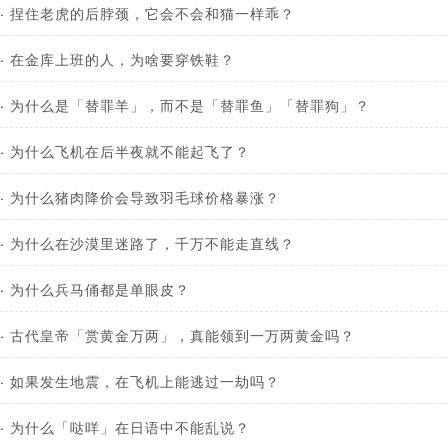
·
捏住老虎的后脖颈，它会不会和猫一样乖？
·
在金库上班的人，为啥要穿铁鞋？
·
为什么是「替罪羊」，而不是「替罪鱼」「替罪狗」？
·
为什么飞机在后半夜就不能起飞了？
·
为什么猪肉降价会导致羽毛球价格暴涨？
·
为什么在沙漠里迷路了，千万不能走直线？
·
为什么兵马俑都是单眼皮？
·
古代皇帝「赏黄金万两」，真能领到一万两黄金吗？
·
如果发生地震，在飞机上能逃过一劫吗？
·
为什么「哒咩」在日语中不能乱说？