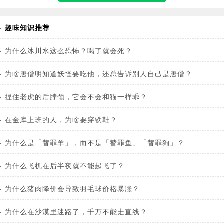
·
趣味知识推荐
·
为什么冰川水这么恐怖？喝了就会死？
·
为啥唐僧明知道妖怪要吃他，还总告诉别人自己是唐僧？
·
捏住老虎的后脖颈，它会不会和猫一样乖？
·
在金库上班的人，为啥要穿铁鞋？
·
为什么是「替罪羊」，而不是「替罪鱼」「替罪狗」？
·
为什么飞机在后半夜就不能起飞了？
·
为什么猪肉降价会导致羽毛球价格暴涨？
·
为什么在沙漠里迷路了，千万不能走直线？