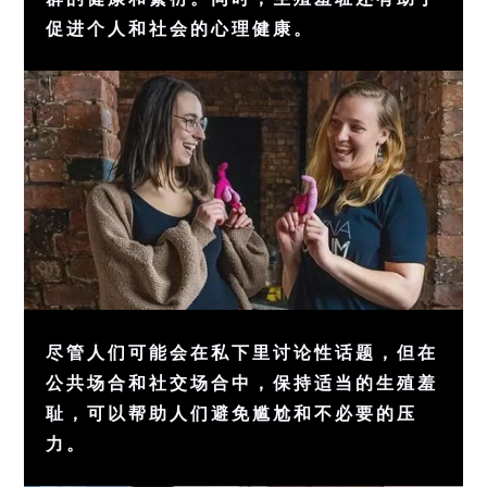
促进个人和
社会
的
心理
健康
。
尽管人们可能会在私下里讨论性话题，但在
公共场合和
社交
场合中，保持适当的
生殖
羞
耻，可以帮助人们避免尴尬和不必要的
压
力
。