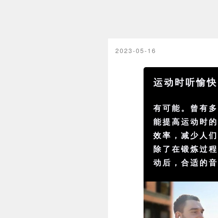
2023-05-16
运动时听愉快
有可能。曾有
能提高
运动
时
效率，减少人
除了在锻炼过
动后，合适的