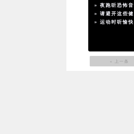
»
夜跑听恐怖
»
请避开这些
»
运动时听愉
« 上一条