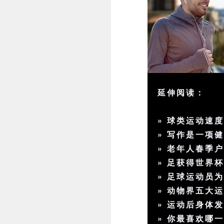
延伸阅读：
»
球类运动速
»
写作是一项
»
老年人春季
»
足获得世界
»
足球运动员
»
动物界五大
»
运动后身体
»
你最喜欢哪