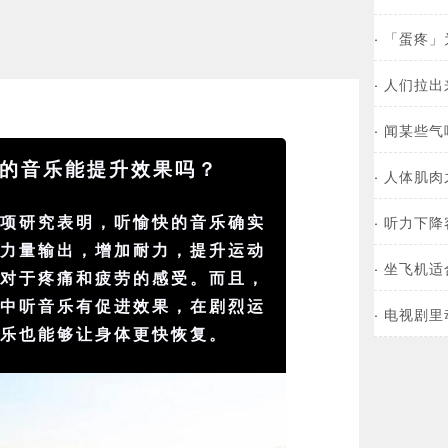
·
「蛋疼」
·
人们拉出
·
闻某些气
的音乐能提升效果吗？
·
人体肌肉
多项研究表明，听愉快的
音乐
确实
·
听力下降
的力量输出，增加耐力，提升运动
·
坐飞机适
们对于
疼痛
和疲劳的感受。而且，
程中听音乐有促进效果，在剧烈运
·
电视剧里
音乐也能够让
身体
更快恢复。