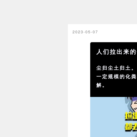
2023-05-07
人们拉出来的
尘归尘土归土
一定规模的化
解。