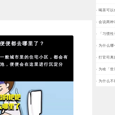
·
喝茶可以
·
会说两种
·
「习惯性
便便都去哪里了？
·
为什么哪
。一般
城市
里的住宅小区，都会有
·
打官司离
粪池，便便会在这里进行沉淀分
·
为啥「世
·
为什么不