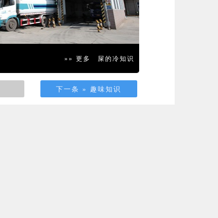
»» 更多
屎的冷知识
下一条 » 趣味知识