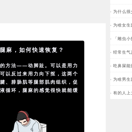
·
为什么很
·
为啥女生
·
「雕虫小
腿麻，如何快速恢复？
·
经常生气
单的方法——动脚趾。可以是用力
·
吃鼻屎能
也可以反过来用力向下抠，这两个
·
为啥男生
跟腱、腓肠肌等腿部
肌肉
组织，促
血液
循环，腿麻的感觉很快就能缓
·
有的人上