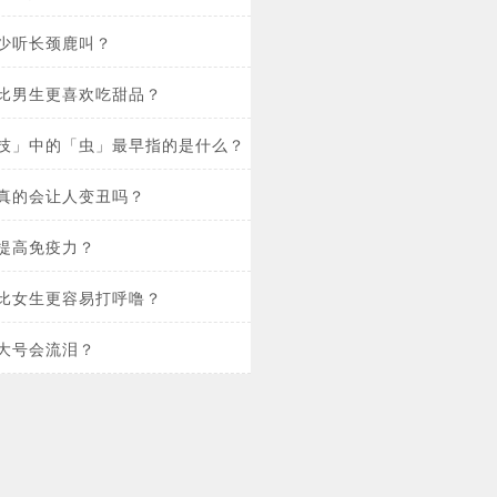
少听长颈鹿叫？
比男生更喜欢吃甜品？
技」中的「虫」最早指的是什么？
真的会让人变丑吗？
提高免疫力？​
比女生更容易打呼噜？
大号会流泪？