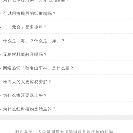
·
可以用擦屁股的纸擦嘴吗？
·
一「元会」是多少年？
·
什么是「海」？什么是「洋」？
·
无糖饮料能敞开喝吗？
·
网络热词「秋名山车神」是什么梗？
·
压力大的人更容易变胖？
·
为什么拔牙要选上午？
·
为什么红树植物是胎生的？
阿西莫夫：人类是拥有无用知识越多越快乐的动物。