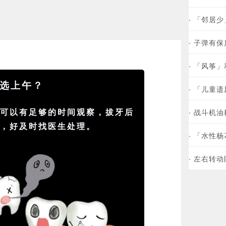
·
「邻居少
·
子弹有保
·
「风筝」
选上午？
·
「儿童遗
午可以有足够的时间观察，拔牙后
·
战斗机油
适，好及时找医生处理。
·
「水性杨
·
左右转动