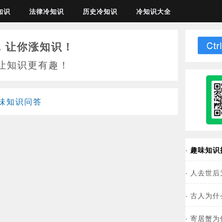
知识
法律冷知识
历史冷知识
冷知识大全
，让你涨知识！
让知识更有趣！
味知识问答
·
趣味知识
·
人去世后
·
古人为什
·
寄居蟹为