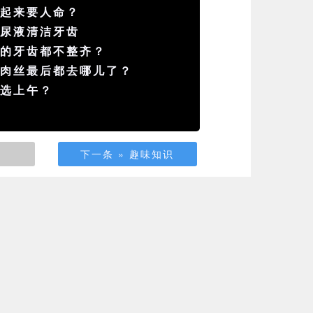
疼起来要人命？
用尿液清洁牙齿
人的牙齿都不整齐？
的肉丝最后都去哪儿了？
要选上午？
下一条 » 趣味知识