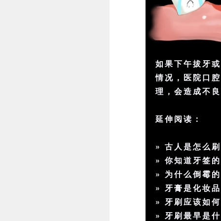
如果下午拔牙
情况，医院口
理，会造成不
延伸阅读：
»
古人是怎么
»
你知道牙签
»
为什么倒霉
»
牙膏是化妆
»
牙刷应该如
»
牙刷最早是