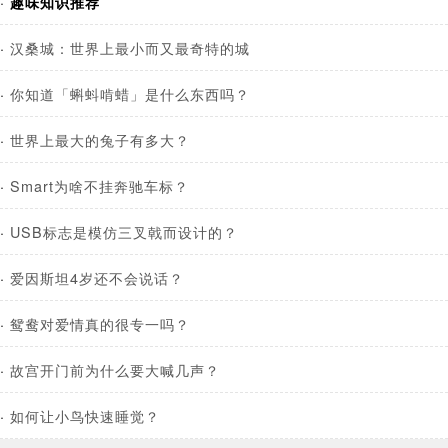
·
趣味知识推荐
·
汉桑城：世界上最小而又最奇特的城
·
你知道「蝌蚪啃蜡」是什么东西吗？
·
世界上最大的兔子有多大？
·
Smart为啥不挂奔驰车标？
·
USB标志是模仿三叉戟而设计的？
·
爱因斯坦4岁还不会说话？
·
鸳鸯对爱情真的很专一吗？
·
故宫开门前为什么要大喊几声？
·
如何让小鸟快速睡觉？