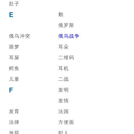
肚子
E
鹅
俄罗斯
俄乌冲突
俄乌战争
噩梦
耳朵
耳屎
二维码
鳄鱼
耳机
儿童
二战
F
发明
发情
发育
法国
法律
方便面
放屁
犯人