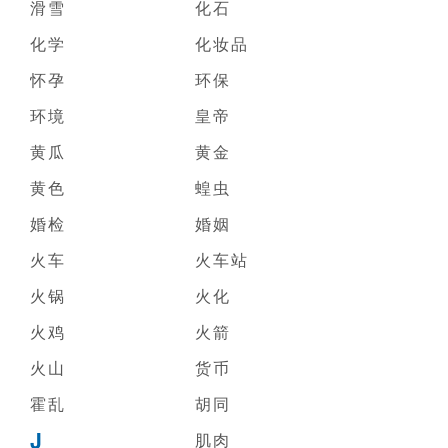
滑雪
化石
化学
化妆品
怀孕
环保
环境
皇帝
黄瓜
黄金
黄色
蝗虫
婚检
婚姻
火车
火车站
火锅
火化
火鸡
火箭
火山
货币
霍乱
胡同
J
肌肉