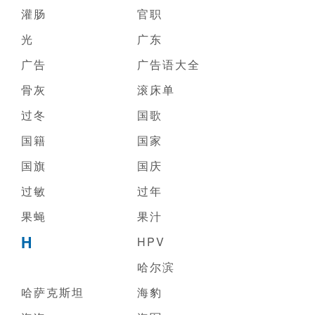
灌肠
官职
光
广东
广告
广告语大全
骨灰
滚床单
过冬
国歌
国籍
国家
国旗
国庆
过敏
过年
果蝇
果汁
H
HPV
哈尔滨
哈萨克斯坦
海豹