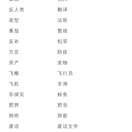
反人类
翻译
发型
法医
番茄
繁殖
反诈
犯罪
方言
防疫
房产
发物
飞蛾
飞行员
飞机
非洲
菲律宾
鲱鱼
肥胖
肥皂
肺癌
肺脏
废话
废话文学