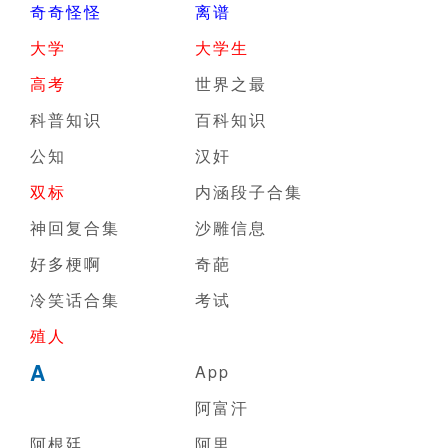
奇奇怪怪
离谱
大学
大学生
高考
世界之最
科普知识
百科知识
公知
汉奸
双标
内涵段子合集
神回复合集
沙雕信息
好多梗啊
奇葩
冷笑话合集
考试
殖人
A
App
阿富汗
阿根廷
阿里