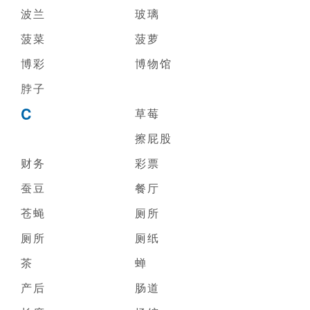
波兰
玻璃
菠菜
菠萝
博彩
博物馆
脖子
C
草莓
擦屁股
财务
彩票
蚕豆
餐厅
苍蝇
厕所
厕所
厕纸
茶
蝉
产后
肠道