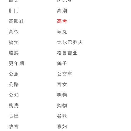
肛门
高潮
高跟鞋
高考
高铁
睾丸
搞笑
戈尔巴乔夫
胳膊
格鲁吉亚
更年期
鸽子
公厕
公交车
公路
宫女
公知
狗狗
购房
购物
古巴
谷歌
故宫
寡妇