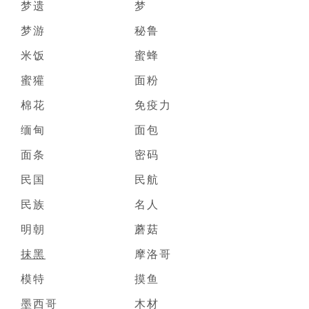
梦遗
梦
梦游
秘鲁
米饭
蜜蜂
蜜獾
面粉
棉花
免疫力
缅甸
面包
面条
密码
民国
民航
民族
名人
明朝
蘑菇
抹黑
摩洛哥
模特
摸鱼
墨西哥
木材