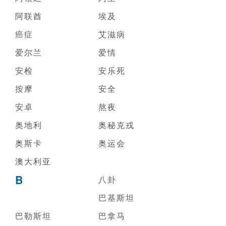
阿联酋
埃及
癌症
艾滋病
爱尔兰
爱情
安检
安乐死
按摩
安全
安卓
熬夜
奥地利
奥秘克戎
奥斯卡
奥运会
澳大利亚
B
八卦
巴基斯坦
巴勒斯坦
巴拿马