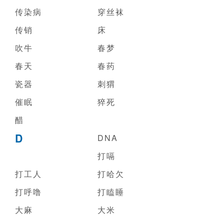
传染病
穿丝袜
传销
床
吹牛
春梦
春天
春药
瓷器
刺猬
催眠
猝死
醋
D
DNA
打嗝
打工人
打哈欠
打呼噜
打瞌睡
大麻
大米