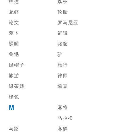
榴莲
荔枝
龙虾
轮胎
论文
罗马尼亚
萝卜
逻辑
裸睡
骆驼
鲁迅
驴
绿帽子
旅行
旅游
律师
绿茶婊
绿豆
绿色
M
麻将
马拉松
马路
麻醉