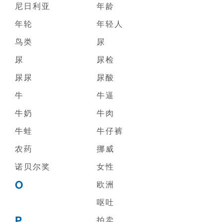
尼日利亚
年龄
年轮
年轻人
鸟类
尿
尿
尿检
尿尿
尿酸
牛
牛逼
牛奶
牛肉
牛蛙
牛仔裤
农药
挪威
诺贝尔奖
女性
O
欧洲
呕吐
P
拍卖