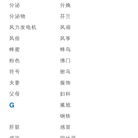
分泌
分娩
分泌物
芬兰
风力发电机
风扇
风俗
风筝
蜂蜜
蜂鸟
粉色
佛门
符号
驸马
夫妻
服饰
父母
妇科
G
尴尬
钢铁
肝脏
感冒
感染
冈比亚