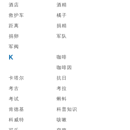
酒店
酒精
救护车
橘子
距离
捐精
捐卵
军队
军阀
K
咖啡
咖啡因
卡塔尔
抗日
考古
考拉
考试
蝌蚪
肯德基
科普知识
科威特
咳嗽
可乐
空腹