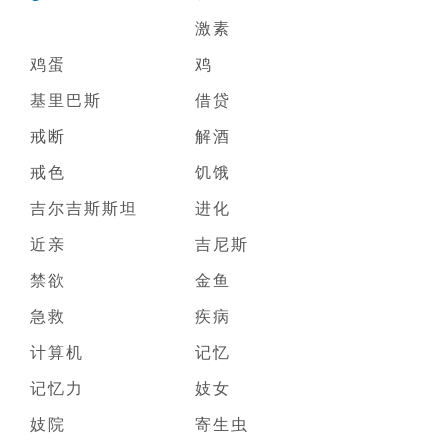
激素
鸡蛋
鸡
基里巴斯
借贷
戒断
解酒
戒色
饥饿
吉尔吉斯斯坦
进化
近亲
吉尼斯
禁欲
金鱼
急救
疾病
计算机
记忆
记忆力
妓女
妓院
寄生虫