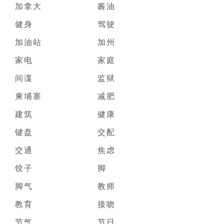
加拿大
酱油
健身
驾驶
加油站
加州
家电
家庭
间谍
监狱
柬埔寨
减肥
建筑
健康
键盘
交配
交通
焦虑
饺子
脚
脚气
教师
教育
接吻
节气
节日