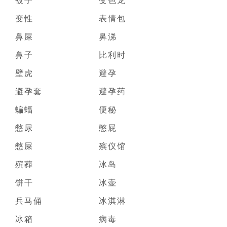
变性
表情包
鼻屎
鼻涕
鼻子
比利时
壁虎
避孕
避孕套
避孕药
蝙蝠
便秘
憋尿
憋屁
憋屎
殡仪馆
殡葬
冰岛
饼干
冰壶
兵马俑
冰淇淋
冰箱
病毒