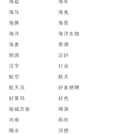
海盗
海军
海马
海兔
海豚
海星
海洋
海洋生物
海参
寒潮
韩国
汉奸
汉字
行业
航空
航天
航天员
好多梗啊
好莱坞
好色
核磁共振
喝酒
河南
和尚
喝水
河狸