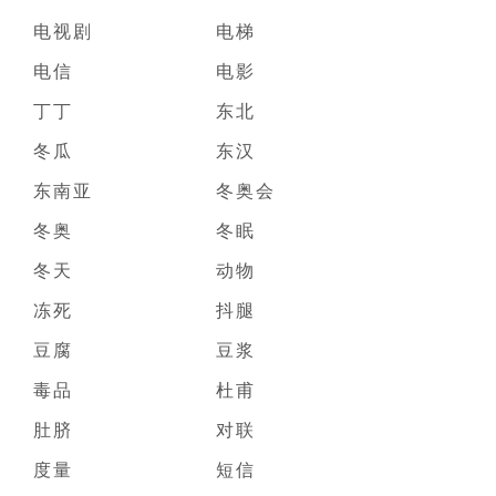
电视剧
电梯
电信
电影
丁丁
东北
冬瓜
东汉
东南亚
冬奥会
冬奥
冬眠
冬天
动物
冻死
抖腿
豆腐
豆浆
毒品
杜甫
肚脐
对联
度量
短信