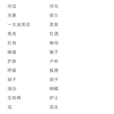
河流
河马
河豚
荷兰
一大波黑话
黑客
黑色
红酒
红色
喉结
喉咙
猴子
护肤
户外
呼吸
狐狸
胡子
胡子
湖泊
蝴蝶
互联网
护士
花
花生