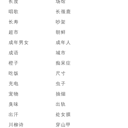
长度
场馆
唱歌
长颈鹿
长寿
吵架
超市
朝鲜
成年男女
成年人
成语
城市
橙子
痴呆症
吃饭
尺寸
充电
虫子
宠物
抽烟
臭味
出轨
出汗
处女膜
川柳诗
穿山甲