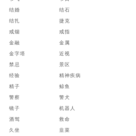
结婚
结石
结扎
捷克
戒烟
戒指
金融
金属
金字塔
近视
禁忌
景区
经验
精神疾病
精子
鲸鱼
警察
警犬
镜子
机器人
酒驾
救命
久坐
韭菜