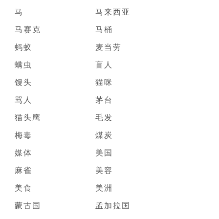
马
马来西亚
马赛克
马桶
蚂蚁
麦当劳
螨虫
盲人
馒头
猫咪
骂人
茅台
猫头鹰
毛发
梅毒
煤炭
媒体
美国
麻雀
美容
美食
美洲
蒙古国
孟加拉国