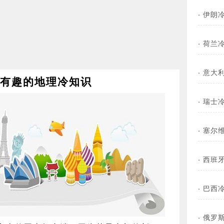
·
伊朗冷
·
荷兰冷
·
意大利
则有趣的地理冷知识
·
瑞士冷
·
塞尔维
·
西班牙
·
巴西冷
·
俄罗斯