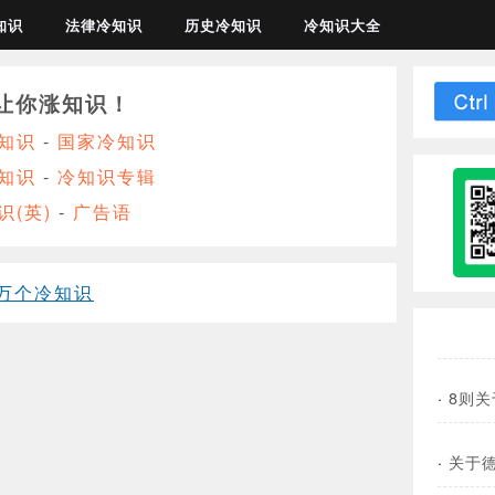
知识
法律冷知识
历史冷知识
冷知识大全
让你涨知识！
知识
-
国家冷知识
知识
-
冷知识专辑
识(英)
-
广告语
万个冷知识
·
8则
·
关于