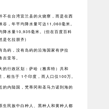
并不在台湾宜兰县的火烧寮，而是在西
谷，年平均降水量可达11,060毫米。
降水量10,935毫米。(但在百度百科
然是乞拉朋齐)
有岛屿，没有岛屿的沿海国家有伊拉
鲁吉亚等。
大的行政区划：萨哈（雅库特）共和
里，相当于 1个印度，而人口仅100万。
近的内陆国，梵蒂冈和圣马力诺到海的
原生民族中白种人、黑种人和黄种人都