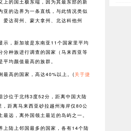
义上的国土极东端，因为其最东部的新
内亚的边界为一条直线，与此情况类似
、爱达荷州、蒙大拿州、北达科他州
显示，新加坡是东南亚11个国家里平均
分分种族进行调查的国家（马来西亚等
是平均颜值最高的族群。
例最高的国家，高达40%以上。(
关于捷
暗沙位于北纬3度52分，距离中国大陆
公里，距离马来西亚砂拉越州海岸仅80公
土最远，离外国领土最近的岛屿之一。
界上陆上邻国最多的国家，各有14个陆