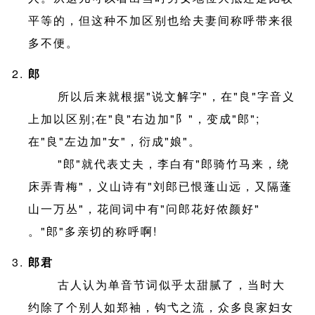
平等的，但这种不加区别也给夫妻间称呼带来很
多不便。
郎
所以后来就根据"说文解字"，在"良"字音义
上加以区别;在"良"右边加"阝"，变成"郎";
在"良"左边加"女"，衍成"娘"。
"郎"就代表丈夫，李白有"郎骑竹马来，绕
床弄青梅"，义山诗有"刘郎已恨蓬山远，又隔蓬
山一万丛"，花间词中有"问郎花好侬颜好"
。"郎"多亲切的称呼啊!
郎君
古人认为单音节词似乎太甜腻了，当时大
约除了个别人如郑袖，钩弋之流，众多良家妇女