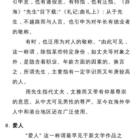
引申意，也有通假意。有特指，也有泛指。《辞
海》"先生"目下载:"《礼记;曲礼上》: 从于先
生，不越路而与人言。也引申为对年长有德业者
的敬称。
有时，也泛用为对人的敬称。"由此可见，
这一称谓，除指某些特定身份，如丈夫等对象之
外，是隐含着职业、年龄方面的因素的。换言
之，所谓先生，主要指有一定学识而又年庚较高
的人。
用先生指代丈夫，文雅而又带有仰慕尊崇
的意思。从中尤可见男性的尊严。至今在海外华
人中和港台地区还在广泛使用。
爱人
"爱人" 这一称谓最早见于新文学作品之