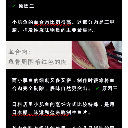
✔
原因二
小肌鱼的
血合肉比例很高
。这部分肉是三甲
胺、挥发性腥味物质的主要聚集地。
而小肌鱼的细刺又多又密，制作时很难将血
合肉完全剔除，腥味自然更突出。
✔
原因三
日料店里小肌鱼的烹饪方式比较特殊，是用
日本醋、味淋和盐来腌制
生鱼片。