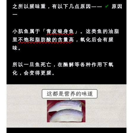
之所以腥味重，有以下几点原因——
✔
原因
一
小肌鱼属于「
青皮银身鱼
」。这类鱼的油脂
里
不饱和脂肪酸的含量高
，氧化后会有腥
味。
所以一旦鱼死亡，在酶解等各种作用下氧
化，会变得更腥。