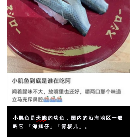
小肌鱼是
斑鰶
的幼鱼，国内的沿海地区一般
叫它 「海鲫仔」「青板儿」。