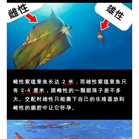
雌性紫毯章鱼长达
2 米
，而雄性紫毯章鱼只
有
2-4 厘米
，跟雌性的一颗眼珠子差不多
大。交配时雄性只能撕下自己的生殖器放到
雌性的腮腔中让它怀孕。