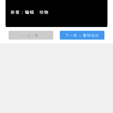
标签：
蝙蝠
动物
« 上一条
下一条 » 趣味知识