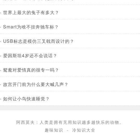
·
世界上最大的兔子有多大？
·
Smart为啥不挂奔驰车标？
·
USB标志是模仿三叉戟而设计的？
·
爱因斯坦4岁还不会说话？
·
鸳鸯对爱情真的很专一吗？
·
故宫开门前为什么要大喊几声？
·
如何让小鸟快速睡觉？
阿西莫夫：人类是拥有无用知识越多越快乐的动物。
趣味知识
-
冷知识大全