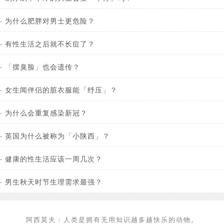
·
为什么肥胖对男士更危险？
·
有性生活之后就不长痘了？
·
「摆臭脸」也会遗传？
·
女生闻伴侣的脏衣服能「纾压」？
·
为什么会重复感染新冠？
·
​英国为什么被称为「小陕西」？
·
健康的性生活应该一周几次？
·
男生秋天时节生理需求最强？
阿西莫夫：人类是拥有无用知识越多越快乐的动物。