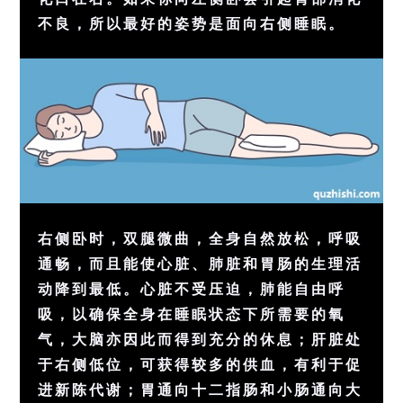
不良，所以最好的姿势是面向右侧睡眠。
右侧卧时，双腿微曲，全身自然放松，
呼吸
通畅，而且能使心脏、肺脏和胃肠的
生理
活
动降到最低。心脏不受压迫，
肺
能自由呼
吸，以确保全身在
睡眠
状态下所需要的氧
气，
大脑
亦因此而得到充分的休息；
肝脏
处
于右侧低位，可获得较多的供血，有利于促
进新陈代谢；胃通向十二指肠和小肠通向大