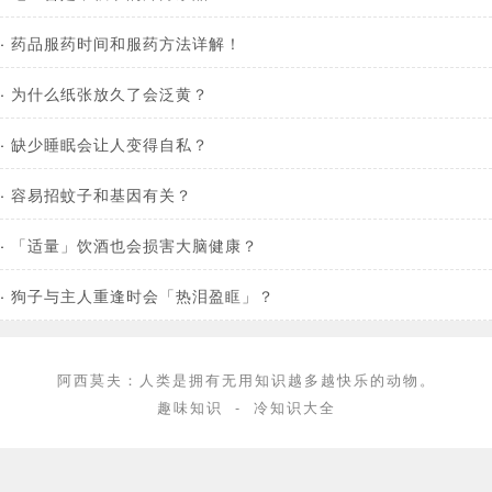
·
药品服药时间和服药方法详解！
·
为什么纸张放久了会泛黄？
·
缺少睡眠会让人变得自私？
·
容易招蚊子和基因有关？
·
「适量」饮酒也会损害大脑健康？
·
狗子与主人重逢时会「热泪盈眶」？
阿西莫夫：人类是拥有无用知识越多越快乐的动物。
趣味知识
-
冷知识大全