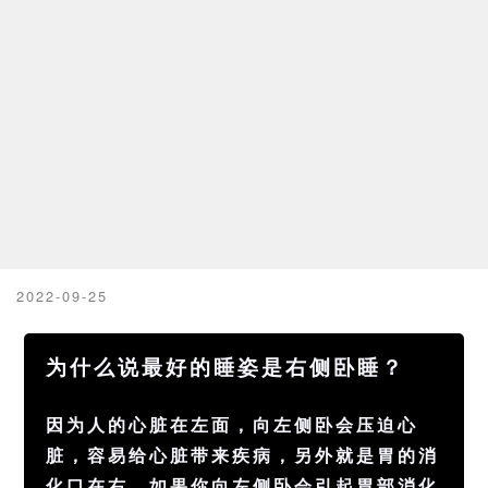
2022-09-25
为什么说最好的睡姿是右侧卧睡？
因为人的
心脏
在左面，向左侧卧会压迫心
脏，容易给心脏带来
疾病
，另外就是胃的
消
化
口在右。如果你向左侧卧会引起
胃
部消化