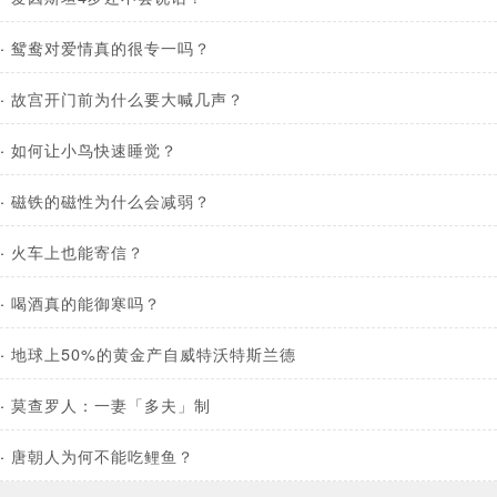
·
鸳鸯对爱情真的很专一吗？
·
故宫开门前为什么要大喊几声？
·
如何让小鸟快速睡觉？
·
磁铁的磁性为什么会减弱？
·
火车上也能寄信？
·
喝酒真的能御寒吗？
·
地球上50%的黄金产自威特沃特斯兰德
·
莫查罗人：一妻「多夫」制
·
唐朝人为何不能吃鲤鱼？