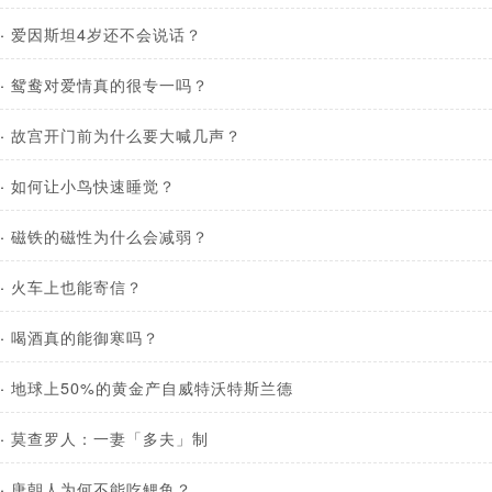
·
爱因斯坦4岁还不会说话？
·
鸳鸯对爱情真的很专一吗？
·
故宫开门前为什么要大喊几声？
·
如何让小鸟快速睡觉？
·
磁铁的磁性为什么会减弱？
·
火车上也能寄信？
·
喝酒真的能御寒吗？
·
地球上50%的黄金产自威特沃特斯兰德
·
莫查罗人：一妻「多夫」制
·
唐朝人为何不能吃鲤鱼？