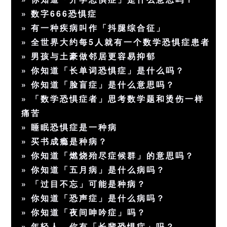
»
数字666恐惧症
»
有一种疾病叫作「抖腿综合征」
»
全世界大约每5人就有一个数学恐惧症患者
»
男孩与土豪做邻居更容易抑郁
»
你知道「长单词恐惧症」是什么吗？
»
你知道「脸盲症」是什么意思吗？
»
「数学恐惧症者」思考数学题和烫伤一样
痛苦
»
睡眠恐惧症是一种病
»
买书成瘾是种病？
»
你知道「燃烧殆尽症候群」的意思吗？
»
你知道「五月病」是什么病吗？
»
「过目不忘」可能是种病？
»
你知道「恐声症」是什么病吗？
»
你知道「夜间呻吟症」吗？
»
年轻人，你有「长辈恐惧症」吗？