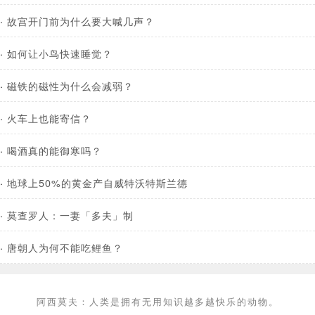
·
故宫开门前为什么要大喊几声？
·
如何让小鸟快速睡觉？
·
磁铁的磁性为什么会减弱？
·
火车上也能寄信？
·
喝酒真的能御寒吗？
·
地球上50%的黄金产自威特沃特斯兰德
·
莫查罗人：一妻「多夫」制
·
唐朝人为何不能吃鲤鱼？
阿西莫夫：人类是拥有无用知识越多越快乐的动物。