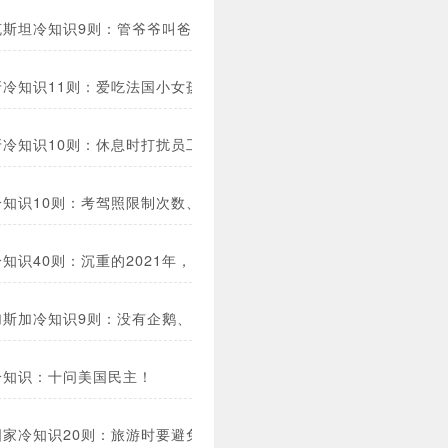
克斯坦冷知识9则：管爷爷叫爸爸、没有海岸却有海军…
牙冷知识11则：爱吃法国小女孩…
牙冷知识10则：休息时打扰员工违法！
冷知识10则：考驾照限制次数、混合教堂…
知识40则：沉重的2021年，也能看到一些阳光！
加斯加冷知识9则：没有企鹅、翻尸节、恐怖监狱…
冷知识：十问美国民主！
国家冷知识20则：旅游时要避免的陷阱和错误！