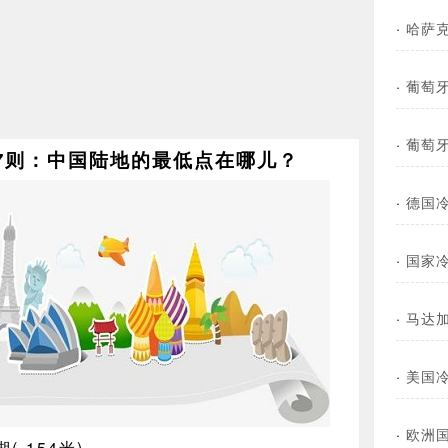
·
哈萨
·
葡萄
·
葡萄
7则：中国陆地的最低点在哪儿？
·
德国
·
国家冷
·
马达
·
美国
·
欧洲
-154米)。