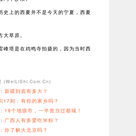
历史上的西夏并不是今天的宁夏，西夏
古大草原。
雷峰塔是在鸡鸣寺拍摄的，因为当时西
(WeiLiShi.Com.Cn)
则：新疆到底有多大？
识17则：有你的家乡吗？
则：18个地级市，一半曾当过都城！
则：广西人有多爱吃米粉？
则：你了解大北京吗？