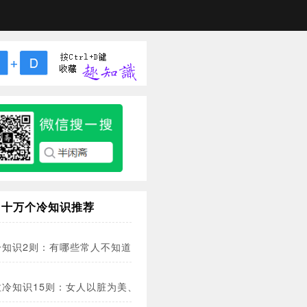
十万个冷知识推荐
冷知识2则：有哪些常人不知道的常识？
拉冷知识15则：女人以脏为美、树皮堪称生蚝届的五菱宏光…