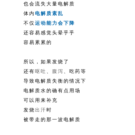
也会流失大量电解质
体内
电解质紊乱
不仅
运动能力会下降
还容易感觉头晕乎乎
容易累累的
所以，如果发烧了
还有
呕吐
、
腹泻
、吃药等
导致电解质失衡的情况下
电解质水的确有点用场
可以用来补充
发烧
出汗
时
被带走的那一波电解质