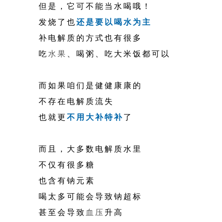
但是，它可不能当水喝哦！
发烧了也
还是要以喝水为主
补电解质的方式也有很多
吃
水果
、喝粥、吃大米饭都可以
而如果咱们是健健康康的
不存在电解质流失
也就更
不用大补特补
了
而且，大多数电解质水里
不仅有很多糖
也含有钠元素
喝太多可能会导致钠超标
甚至会导致
血压
升高