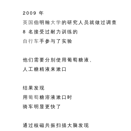
2009 年
英国
伯明翰
大学
的研究人员就做过调查
8 名接受过耐力训练的
自行车
手参与了实验
他们需要分别使用葡萄糖液、
人工糖精液来漱口
结果发现
用
葡萄
糖溶液漱口时
骑车明显更快了
通过核磁共振扫描大脑发现