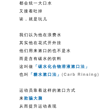
都会炫一大口水
又接着吐掉
诶，就是玩儿
我们以为他在浪费水
其实他在花式开外挂
他们用来漱口的也不是水
而是含有碳水的饮料
这叫做
「碳水化合物溶液漱口法」
也叫
「糖水漱口法」
(Carb Rinsing)
运动员靠着这样的漱口方式
来
欺骗
大脑
从而提升运动表现