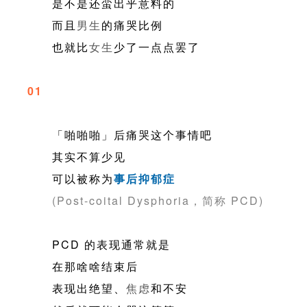
是不是还蛮出乎意料的
而且
男生
的痛哭比例
也就比
女生
少了一点点罢了
01
「啪啪啪」后痛哭这个事情吧
其实不算少见
可以被称为
事后抑郁症
(Post-coital Dysphoria，简称 PCD)
PCD 的表现通常就是
在那啥啥结束后
表现出绝望、
焦虑
和不安