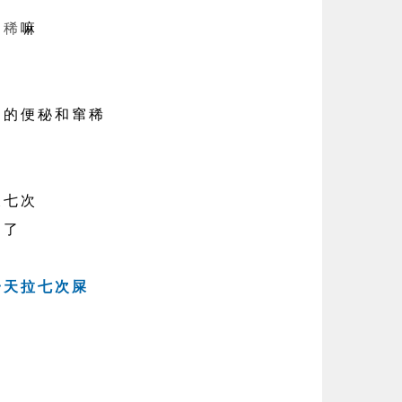
窜稀
嘛
的便秘和窜稀
的
七次
了
一天拉七次屎