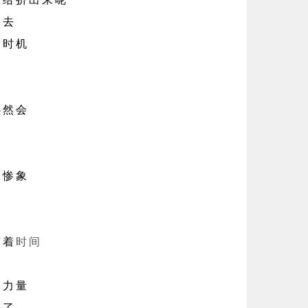
去
时机
然会
惨象
着
时间
力量
了