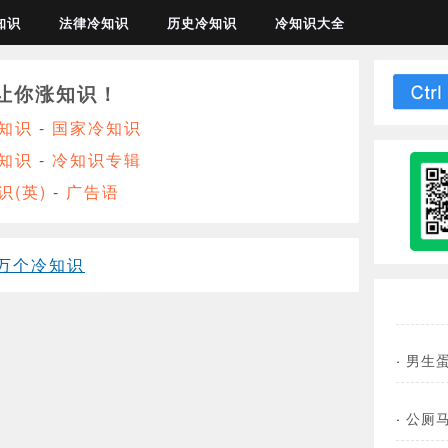
知识
法律冷知识
历史冷知识
冷知识大全
让你涨知识！
知识
-
国家冷知识
知识
-
冷知识专辑
识(英)
-
广告语
万个冷知识
·
男生
·
公厕