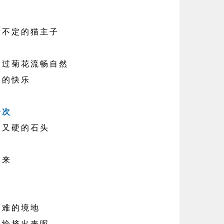
晴不定的猫主子
过菊花流畅自然
屎
的快乐
一次
又硬的石头
来
难的境地
给挤出来呢