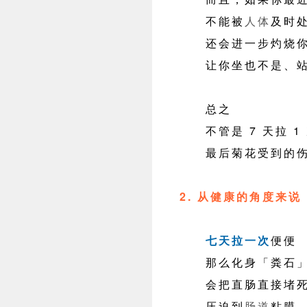
不能被
人体
及时
还会进一步灼烧你
让你坐也不是、站
总之
不管是 7 天拉 1 次
最后菊花受到的伤
2. 从健康的角度来说
七天拉一次
便便
那么化身「粪石」
会把直肠直接堵
压迫到
肠道
粘膜