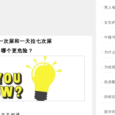
·
男人
·
女生
·
午睡
一次屎和一天拉七次屎
哪个更危险？
·
​为什
·
为啥
·
热浪
·
抑郁
·
面对
并不相通