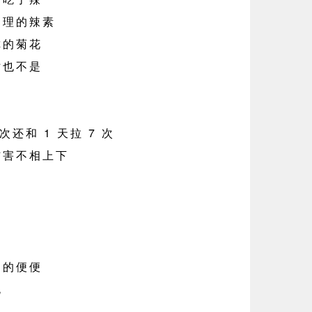
处理的辣素
的菊花
也不是
还和 1 天拉 7 次
害不相上下
的便便
死