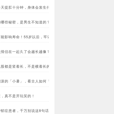
每天提肛十分钟，身体会发生什么变化？
的哪些秘密，是男生不知道的？
可能影响寿命！55岁以后，牢记午睡「三不要」！
么情侣在一起久了会越长越像？
屁股都是竖着长，不是横着长的？
翻滚的「小暑」，看古人如何「纳凉」？
症，真不是开玩笑的！
抑郁症患者，千万别说这8句话！