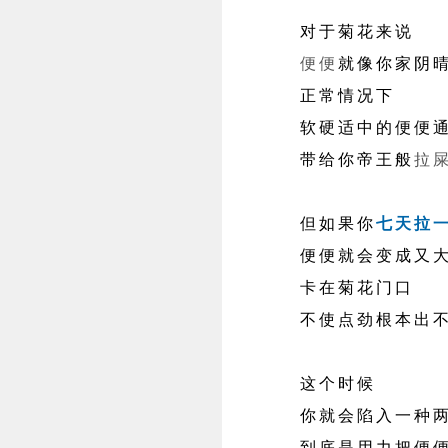
对于菊花来说
便便
就像你家阴
正常情况下
软硬适中的便便通
带给你帝王般
拉
但如果你
七天拉
便便就会变成又大
卡在菊花门口
不使点劲根本出不
这个时候
你就会陷入一种两
到底是用力把便便