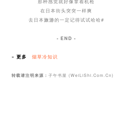
那种感觉就好像拿着机枪
在日本街头突突一样爽
去日本
旅游
的一定记得试试哈哈#
- END -
»
更多
烟草冷知识
子午书屋 (WeiLiShi.Com.Cn)
转载请注明来源：