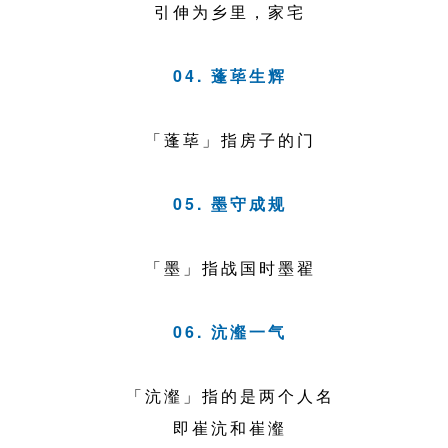
引伸为乡里，家宅
04. 蓬荜生辉
「蓬荜」指房子的门
05. 墨守成规
「墨」指战国时墨翟
06. 沆瀣一气
「沆瀣」指的是两个人名
即崔沆和崔瀣