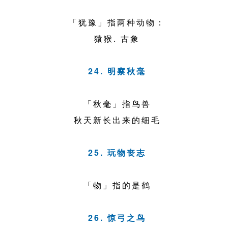
「犹豫」指两种动物：
猿猴. 古象
24. 明察秋毫
「秋毫」指鸟兽
秋天新长出来的细毛
25. 玩物丧志
「物」指的是鹤
26. 惊弓之鸟