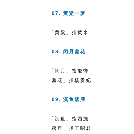
07. 黄粱一梦
「黄粱」指黄米
08. 闭月羞花
「闭月」指貂蝉
「羞花」指杨贵妃
09. 沉鱼落雁
「沉鱼」指西施
「落雁」指王昭君