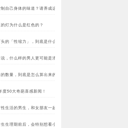
控制自己身体的味道？请养成这些生活习惯！
区的灯为什么是红色的？
下头的「性缩力」，到底是什么鬼？(图)
来说，什么样的男人更可能是渣男？(图)
猫的数量，到底是怎么算出来的？
3年度50大奇葩喜感新闻！
有性生活的男生，和女朋友一起阅读本文！
女生生理期前后，会特别想看小视频啊？