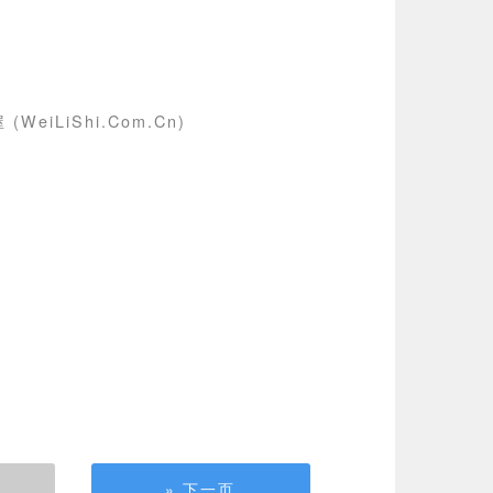
(WeiLiShi.Com.Cn)
» 下一页