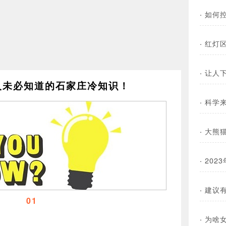
·
如何
·
红灯
·
让人
人未必知道的石家庄冷知识！
·
科学
·
大熊
·
202
·
建议
01
·
为啥