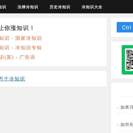
知识
法律冷知识
历史冷知识
冷知识大全
让你涨知识！
知识
-
国家冷知识
知识
-
冷知识专辑
识(英)
-
广告语
万个冷知识
·
如果
·
如何