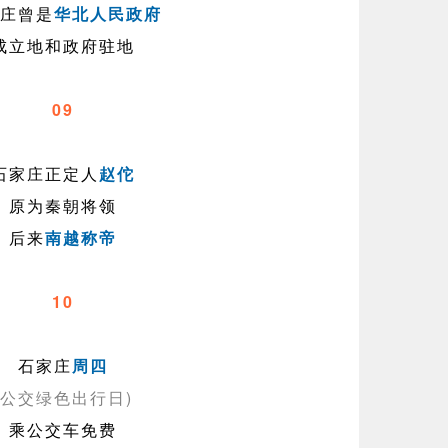
庄曾是
华北人民政府
成立地和政府驻地
09
石家庄正定人
赵佗
原为秦朝将领
后来
南越称帝
10
石家庄
周四
(公交绿色出行日)
乘公交车免费