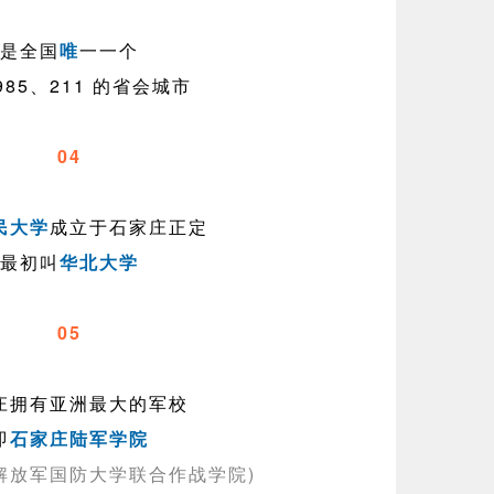
是全国
唯
一一个
985、211 的省会城市
04
民大学
成立于石家庄正定
最初叫
华北大学
05
庄拥有亚洲最大的军校
即
石家庄陆军学院
解放军国防大学联合作战学院)