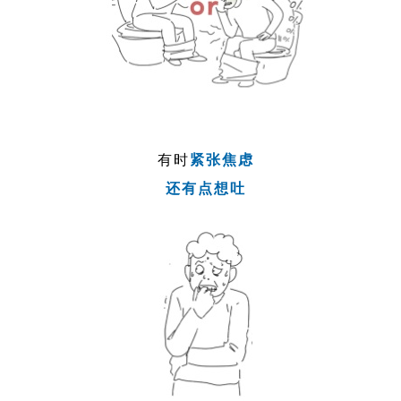
有时
紧张焦虑
还有点想吐