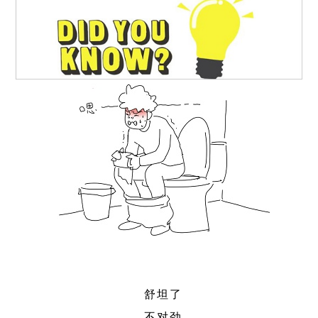
舒坦了
不对劲