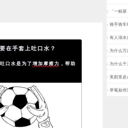
·
「一鲸尿
·
骑手骑车
·
有人溺水
要在手套上吐口水？
·
为什么万是
上吐口水是为了
增加摩擦力
，帮助
·
为什么千
。
·
美剧里必点
·
草莓如何