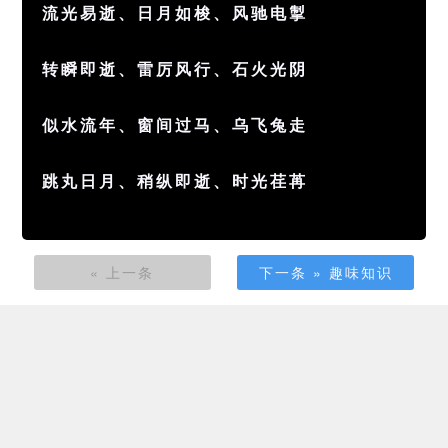
流光易逝、日月如梭、风驰电掣
转瞬即逝、雷厉风行、石火光阴
似水流年、窗间过马、乌飞兔走
跳丸日月、稍纵即逝、时光荏苒
« 上一条
下一条 » 趣味知识