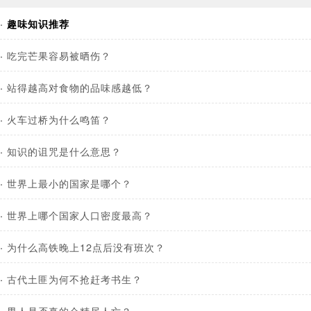
·
趣味知识推荐
·
吃完芒果容易被晒伤？
·
站得越高对食物的品味感越低？
·
火车过桥为什么鸣笛？
·
知识的诅咒是什么意思？
·
世界上最小的国家是哪个？
·
世界上哪个国家人口密度最高？
·
为什么高铁晚上12点后没有班次？
·
古代土匪为何不抢赶考书生？
·
男人是否真的会精尽人亡？