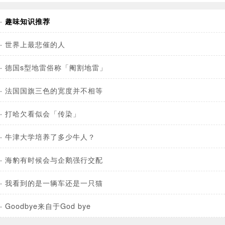
·
趣味知识推荐
·
世界上最悲催的人
·
德国s型地雷俗称「阉割地雷」
·
法国国旗三色的宽度并不相等
·
打哈欠看似会「传染」
·
牛津大学培养了多少牛人？
·
海豹有时候会与企鹅强行交配
·
我看到的是一辆车还是一只猫
·
Goodbye来自于God bye